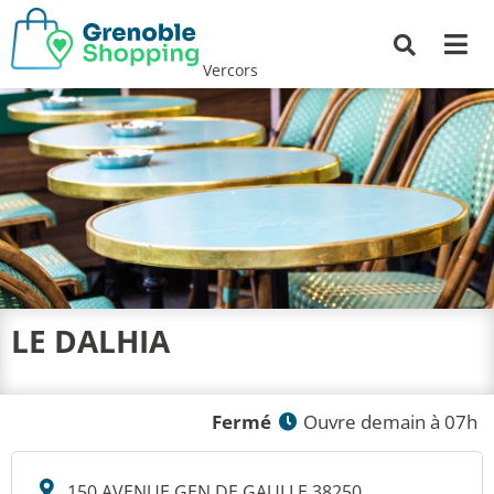
Me
Recherche
Vercors
LE DALHIA
Fermé
Ouvre demain à 07h
150 AVENUE GEN DE GAULLE 38250