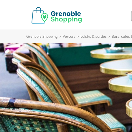
Grenoble Shopping
>
Vercors
>
Loisirs & sorties
>
Bars, cafés 