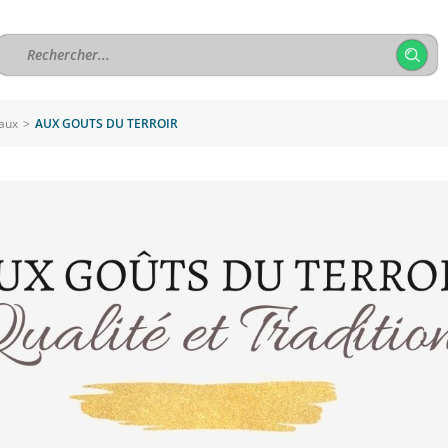
naux
>
AUX GOUTS DU TERROIR