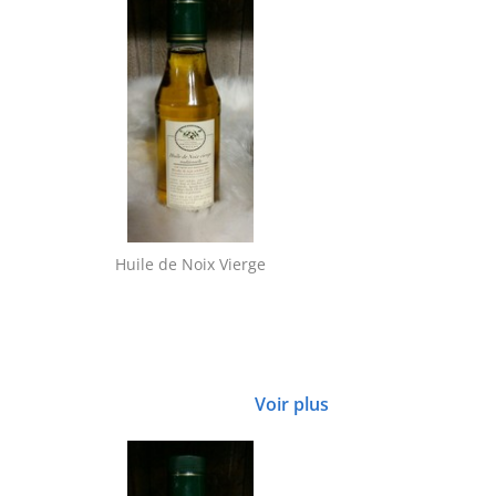
Huile de Noix Vierge
Bières de S
Voir plus