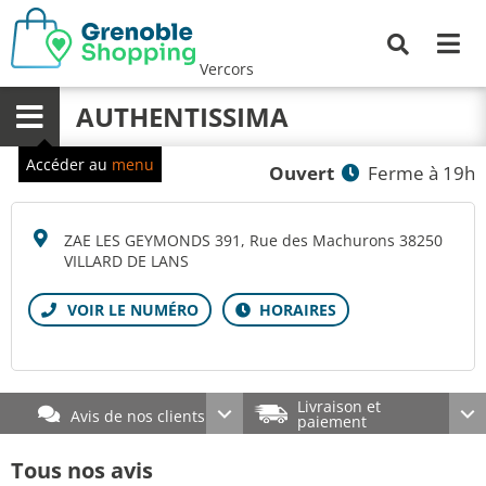
Me
Recherche
Vercors
AUTHENTISSIMA
Menu
Accéder au
menu
Ouvert
Ferme à 19h
ZAE LES GEYMONDS 391, Rue des Machurons 38250
VILLARD DE LANS
Livraison et
Avis de nos clients
paiement
Tous nos avis