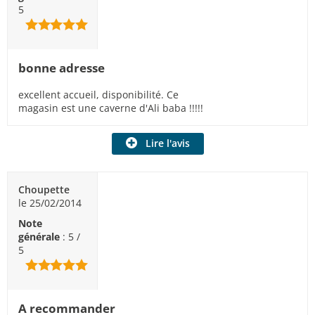
5
bonne adresse
excellent accueil, disponibilité. Ce
magasin est une caverne d'Ali baba !!!!!
Lire l'avis
Choupette
le 25/02/2014
Note
générale
: 5 /
5
A recommander