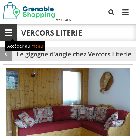
Me
Recherche
Vercors
VERCORS LITERIE
Menu
Accéder au
menu
Le gigogne d'angle chez Vercors Literie
Produit
précédent