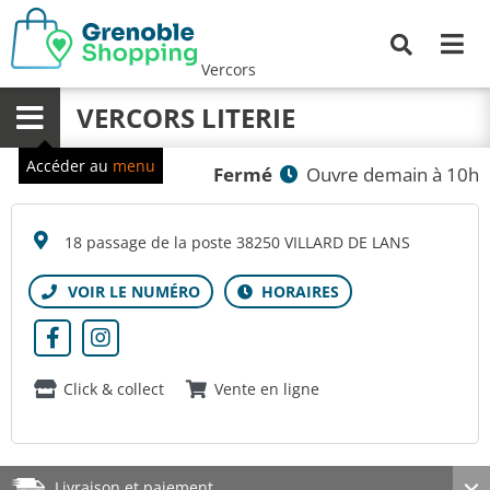
Me
Recherche
Vercors
VERCORS LITERIE
Menu
Accéder au
menu
Fermé
Ouvre demain à 10h
18 passage de la poste 38250 VILLARD DE LANS
Click & collect
Vente en ligne
Livraison et paiement