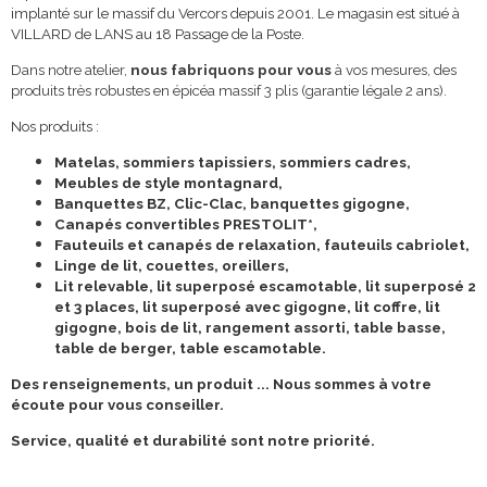
implanté sur le massif du
Vercors
depuis
2001. Le magasin est situé à
VILLARD de LANS au 18 Passage de la Poste.
Dans notre atelier,
nous fabriquons pour vous
à vos mesures,
des
produits très robustes en
épicéa
massif 3 plis (
garantie légale 2 ans).
Nos produits :
Matelas, sommiers tapissiers, sommiers cadres,
Meubles de style montagnard,
Banquettes BZ, Clic-Clac, banquettes gigogne,
Canapés convertibles PRESTOLIT*,
Fauteuils et canapés de relaxation, fauteuils cabriolet,
Linge de lit, couettes, oreillers,
Lit relevable, lit superposé escamotable, lit superposé 2
et 3 places, lit superposé avec gigogne, lit coffre, lit
gigogne, bois de lit, rangement assorti, table basse,
table de berger, table escamotable.
Des renseignements, un produit ...
Nous sommes à votre
écoute pour vous conseiller.
Service,
qualité et
durabilité sont notre priorité.