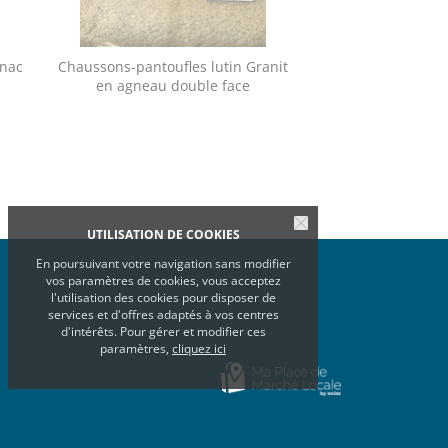
gnac
Chaussons-pantoufles lutin Granit
Chaussons-pantouf
en agneau double face
en agneau d
UTILISATION DE COOKIES
En poursuivant votre navigation sans modifier
vos paramètres de cookies, vous acceptez
l'utilisation des cookies pour disposer de
services et d'offres adaptés à vos centres
d'intérêts. Pour gérer et modifier ces
paramètres,
cliquez ici