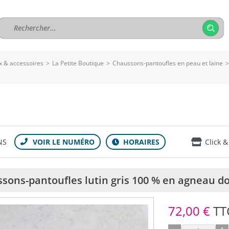
 & accessoires
>
La Petite Boutique
>
Chaussons-pantoufles en peau et laine
NS
Click &
sons-pantoufles lutin gris 100 % en agneau d
72,00 €
TT