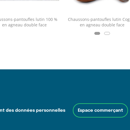
ssons-pantoufles lutin 100 %
Chaussons-pantoufles lutin Co
en agneau double face
en agneau double face
nt des données personnelles
Espace commerçant