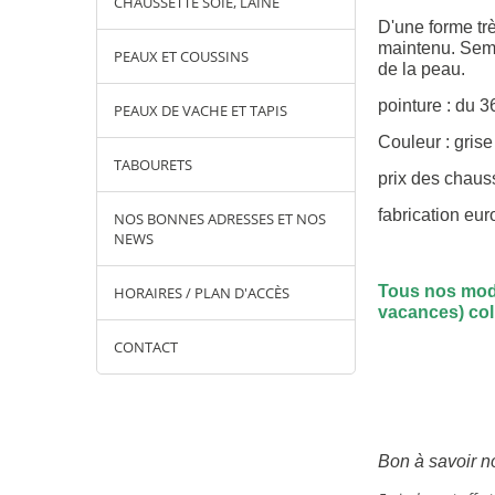
CHAUSSETTE SOIE, LAINE
D'une forme trè
maintenu. Semel
PEAUX ET COUSSINS
de la peau.
pointure : du 3
PEAUX DE VACHE ET TAPIS
Couleur : grise
TABOURETS
prix des chaus
fabrication eu
NOS BONNES ADRESSES ET NOS
NEWS
Tous nos modè
HORAIRES / PLAN D'ACCÈS
vacances) coli
CONTACT
Bon à savoir no