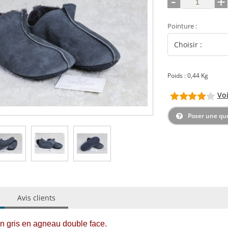
-
+
Pointure
:
Poids : 0,44 Kg
Voi
Poser une qu
Avis clients
n gris en agneau double face.