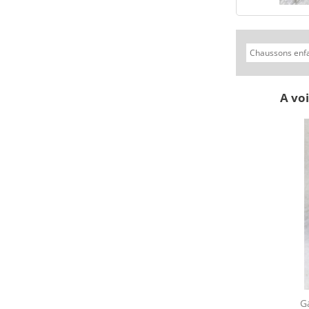
A voi
 et enfants
Chaussettes laine, soie,100 %
G