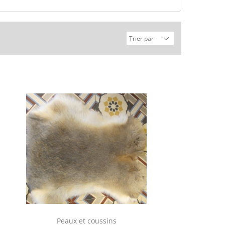
Peaux et coussins
Peaux de vache, 