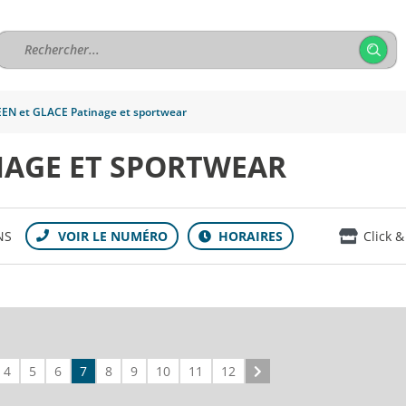
EN et GLACE Patinage et sportwear
NAGE ET SPORTWEAR
NS
Click &
4
5
6
7
8
9
10
11
12
Suivant