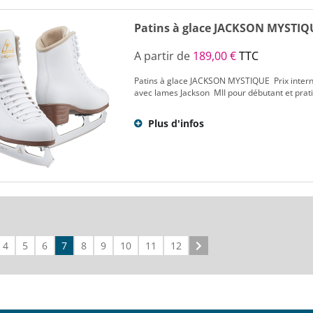
Patins à glace JACKSON MYSTIQ
A partir de
189,00 €
TTC
Patins à glace JACKSON MYSTIQUE Prix interne
avec lames Jackson MII pour débutant et pratiq
Plus d'infos
4
5
6
7
8
9
10
11
12
Suivant