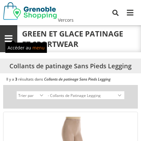
Me
Recherche
Vercors
GREEN ET GLACE PATINAGE
Menu
ET SPORTWEAR
Accéder au
menu
Collants de patinage Sans Pieds Legging
Il y a
3
résultats dans
Collants de patinage Sans Pieds Legging