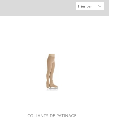
COLLANTS DE PATINAGE
VETEMENTS D EN
PATI