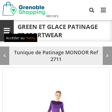
Me
Recherche
Vercors
GREEN ET GLACE PATINAGE
Menu
ET SPORTWEAR
Accéder au
menu
Tunique de Patinage MONDOR Ref
Produit
Pr
2711
précédent
su