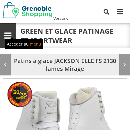
Me
Recherche
Vercors
GREEN ET GLACE PATINAGE
Menu
ET SPORTWEAR
Accéder au
menu
Patins à glace JACKSON ELLE FS 2130
Produit
Pr
lames Mirage
précédent
su