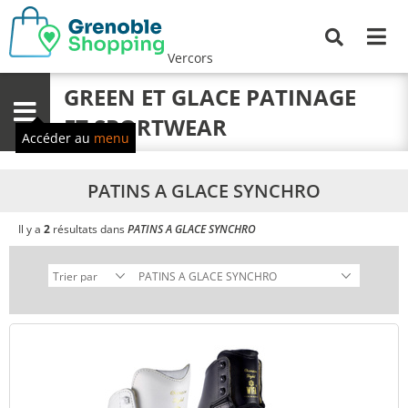
Me
Recherche
Vercors
GREEN ET GLACE PATINAGE
Menu
ET SPORTWEAR
Accéder au
menu
PATINS A GLACE SYNCHRO
Il y a
2
résultats dans
PATINS A GLACE SYNCHRO